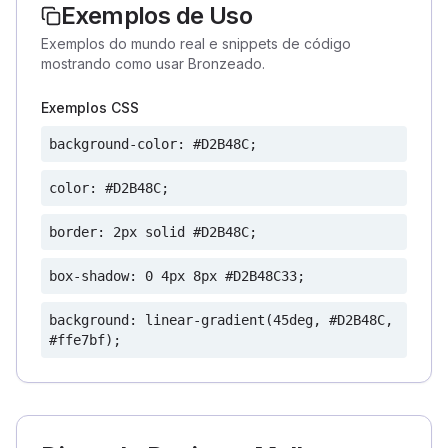
Exemplos de Uso
Exemplos do mundo real e snippets de código
mostrando como usar Bronzeado.
Exemplos CSS
background-color: #D2B48C;
color: #D2B48C;
border: 2px solid #D2B48C;
box-shadow: 0 4px 8px #D2B48C33;
background: linear-gradient(45deg, #D2B48C,
#ffe7bf);