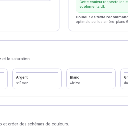
Cette couleur respecte les st
et éléments UI.
Couleur de texte recomman
optimale sur les arrière-plans 
et la saturation.
Argent
Blanc
Gr
silver
white
da
ro et créer des schémas de couleurs.