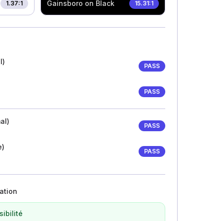
Gainsboro
on Black
1.37
:1
15.31
:1
l)
PASS
PASS
al)
PASS
e)
PASS
ation
ibilité