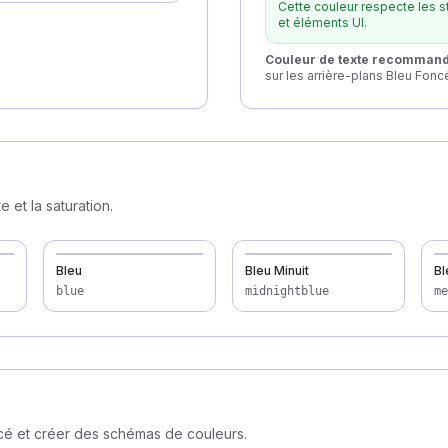
Cette couleur respecte les st
et éléments UI.
Couleur de texte recomman
sur les arrière-plans Bleu Fonc
 et la saturation.
Bleu
Bleu Minuit
Bl
blue
midnightblue
me
ncé et créer des schémas de couleurs.