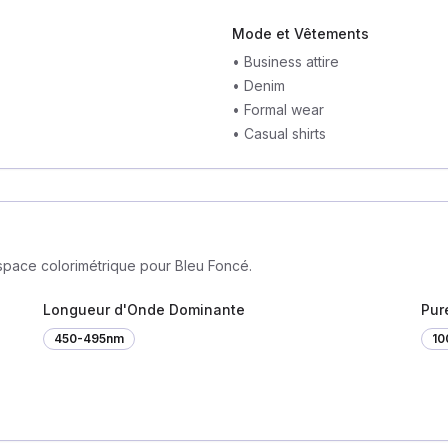
Mode et Vêtements
•
Business attire
•
Denim
•
Formal wear
•
Casual shirts
espace colorimétrique pour Bleu Foncé.
Longueur d'Onde Dominante
Pur
450-495nm
1