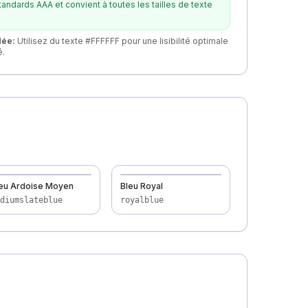
andards AAA et convient à toutes les tailles de texte
dée
:
Utilisez du texte #FFFFFF pour une lisibilité optimale
é.
eu Ardoise Moyen
Bleu Royal
diumslateblue
royalblue