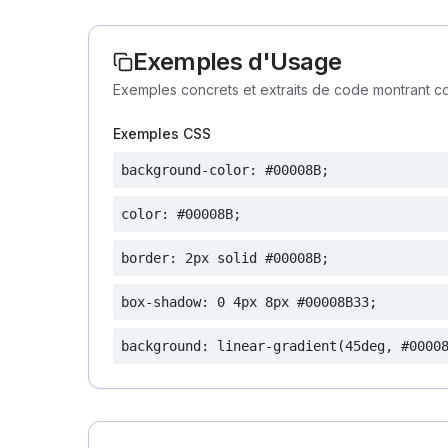
Exemples d'Usage
Exemples concrets et extraits de code montrant co
Exemples CSS
background-color: #00008B;
color: #00008B;
border: 2px solid #00008B;
box-shadow: 0 4px 8px #00008B33;
background: linear-gradient(45deg, #0000