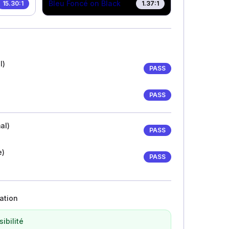
Bleu Foncé
on Black
15.30
:1
1.37
:1
l)
PASS
PASS
al)
PASS
e)
PASS
ation
ibilité