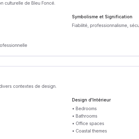
on culturelle de Bleu Foncé.
Symbolisme et Signification
Fiabilité, professionnalisme, sécur
rofessionnelle
divers contextes de design.
Design d'Intérieur
•
Bedrooms
•
Bathrooms
•
Office spaces
•
Coastal themes