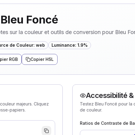
 Bleu Foncé
es sur la couleur et outils de conversion pour Bleu F
rce de Couleur
:
web
Luminance
:
1.9
%
pier RGB
Copier HSL
Accessibilité 
couleur majeurs. Cliquez
Testez Bleu Foncé pour la co
esse-papiers.
de couleur.
Ratios de Contraste de B