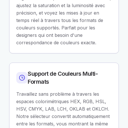
ajustez la saturation et la luminosité avec
précision, et voyez les mises à jour en
temps réel à travers tous les formats de
couleurs supportés. Parfait pour les
designers qui ont besoin d'une
correspondance de couleurs exacte.
Support de Couleurs Multi-
Formats
Travaillez sans problème à travers les
espaces colorimétriques HEX, RGB, HSL,
HSV, CMYK, LAB, LCH, OKLAB et OKLCH.
Notre sélecteur convertit automatiquement
entre les formats, vous montrant la même