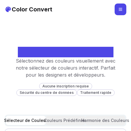
Color Convert
Sélecteur de Couleurs
Sélectionnez des couleurs visuellement avec
notre sélecteur de couleurs interactif. Parfait
pour les designers et développeurs.
Aucune inscription requise
Sécurité du centre de données
Traitement rapide
Sélecteur de Couleur
Couleurs Prédéfinies
Harmonie des Couleurs