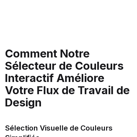
Comment Notre
Sélecteur de Couleurs
Interactif Améliore
Votre Flux de Travail de
Design
Sélection Visuelle de Couleurs