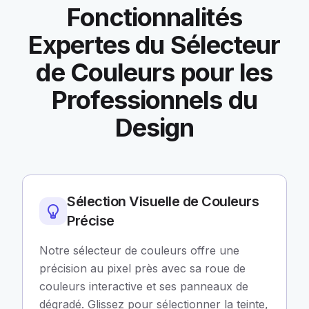
Fonctionnalités
Expertes du Sélecteur
de Couleurs pour les
Professionnels du
Design
Sélection Visuelle de Couleurs
Précise
Notre sélecteur de couleurs offre une
précision au pixel près avec sa roue de
couleurs interactive et ses panneaux de
dégradé. Glissez pour sélectionner la teinte,