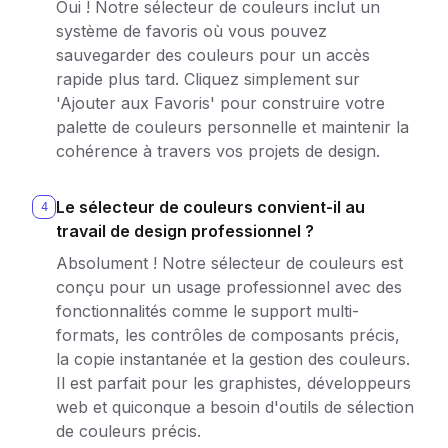
Oui ! Notre sélecteur de couleurs inclut un
système de favoris où vous pouvez
sauvegarder des couleurs pour un accès
rapide plus tard. Cliquez simplement sur
'Ajouter aux Favoris' pour construire votre
palette de couleurs personnelle et maintenir la
cohérence à travers vos projets de design.
Le sélecteur de couleurs convient-il au
4
travail de design professionnel ?
Absolument ! Notre sélecteur de couleurs est
conçu pour un usage professionnel avec des
fonctionnalités comme le support multi-
formats, les contrôles de composants précis,
la copie instantanée et la gestion des couleurs.
Il est parfait pour les graphistes, développeurs
web et quiconque a besoin d'outils de sélection
de couleurs précis.