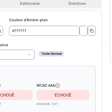
Daltonisme
Directives
LOL
Couleur d'Arrière-plan
a color
Pick a color
olice
Texte Normal
WCAG AAA
ÉCHOUÉ
ÉCHOUÉ
1
Amélioré
:
7.0:1