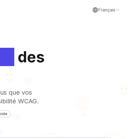
Français
té
des
ous que vos
ibilité WCAG.
pide