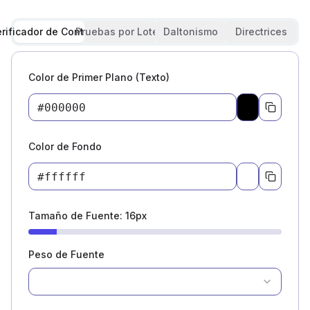
rificador de Contraste
Pruebas por Lotes
Daltonismo
Directrices
Color de Primer Plano (Texto)
Pick a color
Color de Fondo
Pick a color
Tamaño de Fuente
:
16
px
Peso de Fuente