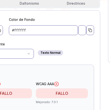
Daltonismo
Directrices
YAY
Color de Fondo
a color
Pick a color
nte
Texto Normal
WCAG AAA
FALLO
FALLO
Mejorado
:
7.0:1