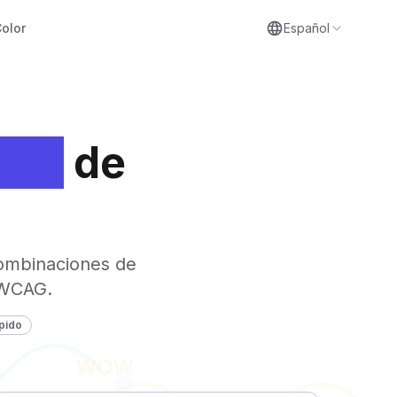
olor
Español
dad
de
combinaciones de
d WCAG.
pido
WOW